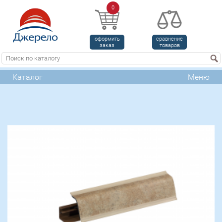
0
оформить
cравнение
заказ
товаров
Каталог
Меню