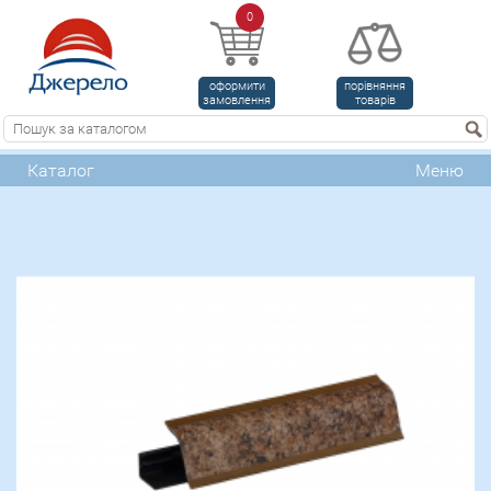
0
оформити
порівняння
замовлення
товарів
Каталог
Меню