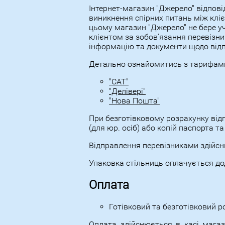
Інтернет-магазин "Джерело" відпові
виникнення спірних питань між кліє
цьому магазин "Джерело" не бере уча
клієнтом за зобов'язання перевізник
інформацію та документи щодо від
Детально ознайомитись з тарифами,
"САТ"
"Делівері"
"Нова Пошта"
При безготівковому розрахунку від
(для юр. осіб) або копій паспорта та
Відправлення перевізниками здійсн
Упаковка стільниць оплачується до
Оплата
Готівковий та безготівковий р
Оплата здійснюється в касі мага