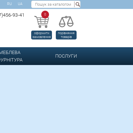
RU
UA
7)456-93-41
0
оформити
порівняння
замовлення
товарів
МЕБЛЕВА
ПОСЛУГИ
УРНІТУРА