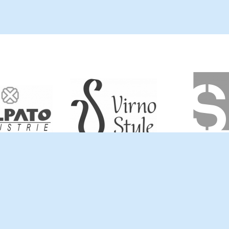
Каталог
Про компанію
Дост
Нов
Плитні матеріали
Партнерам
Стат
Стільниці та стінові
Прайс-лист
панелі
Контакти