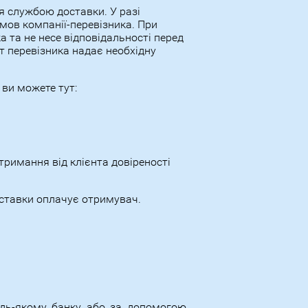
ня службою доставки. У разі
мов компанії-перевізника. При
а та не несе відповідальності перед
ит перевізника надає необхідну
ви можете тут:
римання від клієнта довіреності
оставки оплачує отримувач.
удь-якому банку або за допомогою