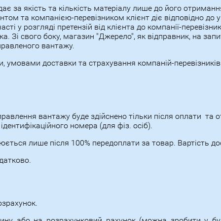
дає за якість та кількість матеріалу лише до його отриман
нтом та компанією-перевізником клієнт діє відповідно до у
сті у розгляді претензій від клієнта до компанії-перевізник
а. Зі свого боку, магазин "Джерело", як відправник, на зап
правленого вантажу.
 умовами доставки та страхування компаній-перевізників 
правлення вантажу буде здійснено тільки після оплати
та от
 ідентифікаційного номера (для фіз. осіб).
юється лише після 100% передоплати за товар. Вартість д
датково.
озрахунок.
зину або на розрахунковий рахунок (можна зробити у б