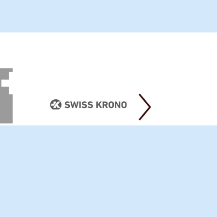
авка та оплата
ини
ті