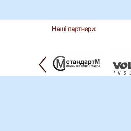
Наші партнери:
м. Харків, 61004
магазин - пров. Джерело, 5
склад - вул. Греківська,
106