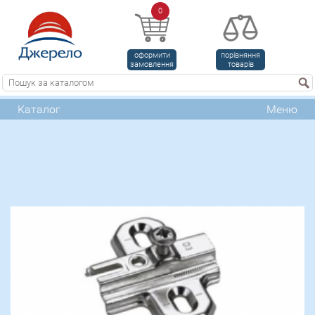
0
оформити
порівняння
замовлення
товарів
Каталог
Меню