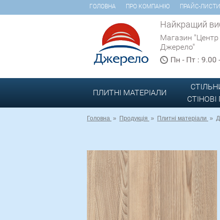
ГОЛОВНА
ПРО КОМПАНІЮ
ПРАЙС-ЛИСТ
Найкращий виб
Магазин "Центр
Джерело"
Пн - Пт : 9.00
СТІЛЬН
ПЛИТНІ МАТЕРІАЛИ
СТІНОВІ
Головна
»
Продукція
»
Плитні матеріали
»