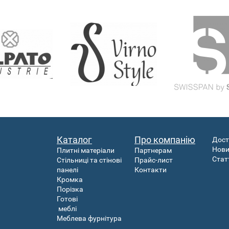
Каталог
Про компанію
Дост
Нов
Плитні матеріали
Партнерам
Стат
Стільниці та стінові
Прайс-лист
панелі
Контакти
Кромка
Порізка
Готові
меблі
Меблева фурнітура