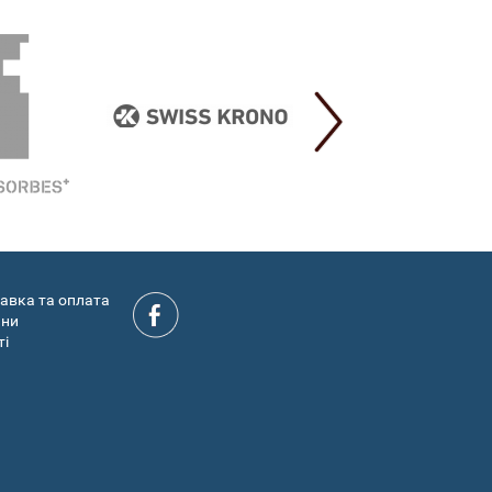
авка та оплата
ини
ті