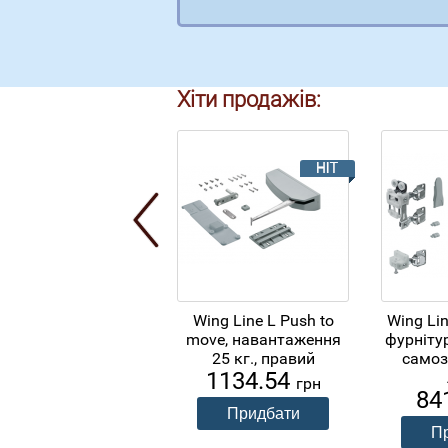
Хіти продажів:
Wing Line L Push to
Wing Li
move, навантаження
фурнітур
25 кг., правий
самоз
1134.54
грн
84