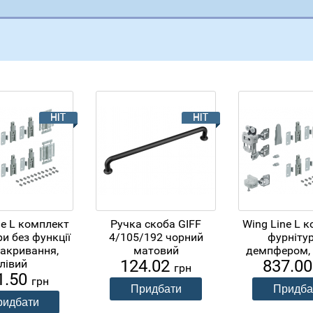
ne L комплект
Ручка скоба GIFF
Wing Line L 
и без функції
4/105/192 чорний
фурнітур
акривання,
матовий
демпфером,
124.02
837.0
лівий
грн
1.50
грн