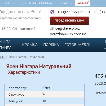
И
НОВИНИ
ДОСТАВКА ТА ОПЛАТА
КОНТАКТИ
ВАКАНСІЇ
ір для вашої меблів!
+38(099)650-59-10
+38(09
 меблів комплектуючих
передзвоніть мені
office@djerelo.biz
 - 16.00, Сб - вихідний
porezka@v96.com.ua
ИЦІ ТА
КРОМКА
ПОРІЗКА
ГОТОВІ
МЕБЛІ
 ПАНЕЛІ
Ф
ДСП
»
Ясен Ніагара Натуральний
Ясен Ніагара Натуральний
Характеристики
402
2023.
Код товару:
2769
Немає
WL
Структура:
18
Товщина: