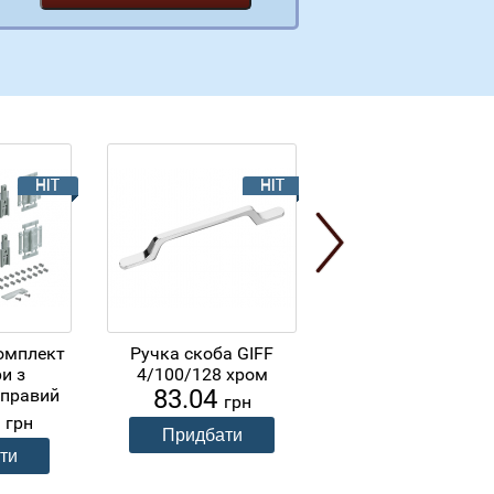
комплект
Ручка скоба GIFF
Ручка скоба GIF
и з
4/100/128 хром
4/100/192 хром
83.04
120.54
 правий
грн
грн
0
грн