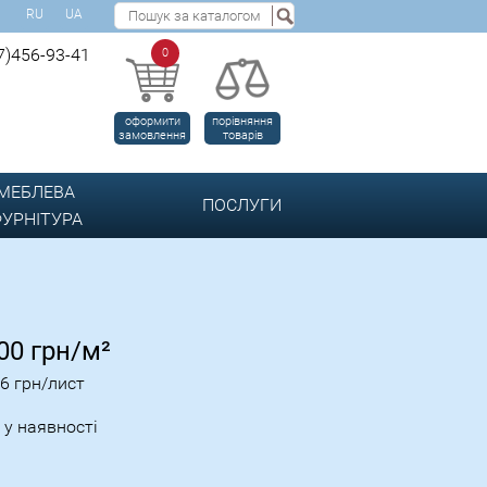
RU
UA
7)456-93-41
0
оформити
порівняння
замовлення
товарів
МЕБЛЕВА
ПОСЛУГИ
УРНІТУРА
.00
грн/м²
06
грн/лист
 у наявності