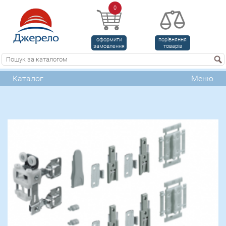
0
оформити
порівняння
замовлення
товарів
Каталог
Меню