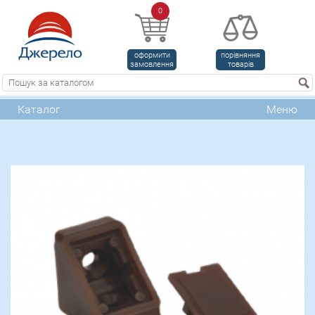
0
оформити
порівняння
замовлення
товарів
Каталог
Меню