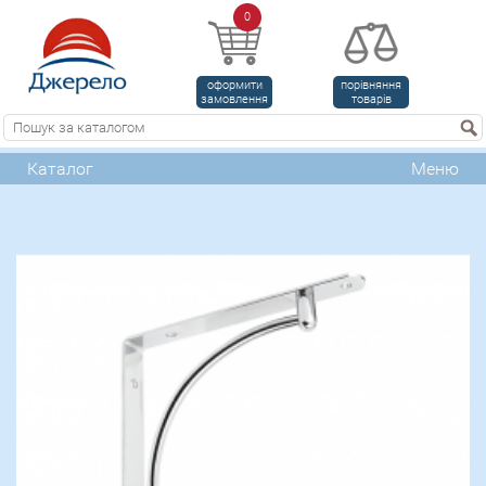
0
оформити
порівняння
замовлення
товарів
Каталог
Меню