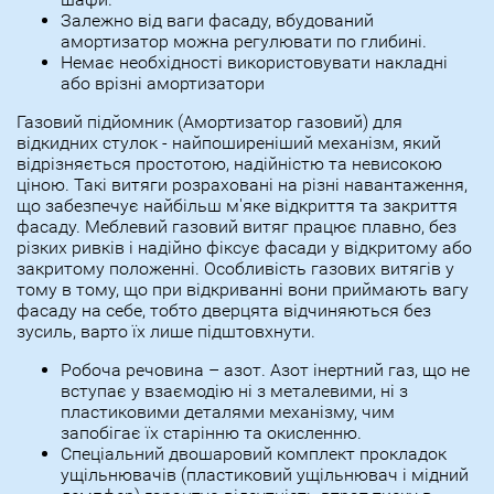
Залежно від ваги фасаду, вбудований
амортизатор можна регулювати по глибині.
Немає необхідності використовувати накладні
або врізні амортизатори
Газовий підйомник (Амортизатор газовий) для
відкидних стулок - найпоширеніший механізм, який
відрізняється простотою, надійністю та невисокою
ціною. Такі витяги розраховані на різні навантаження,
що забезпечує найбільш м'яке відкриття та закриття
фасаду. Меблевий газовий витяг працює плавно, без
різких ривків і надійно фіксує фасади у відкритому або
закритому положенні. Особливість газових витягів у
тому в тому, що при відкриванні вони приймають вагу
фасаду на себе, тобто дверцята відчиняються без
зусиль, варто їх лише підштовхнути.
Робоча речовина – азот. Азот інертний газ, що не
вступає у взаємодію ні з металевими, ні з
пластиковими деталями механізму, чим
запобігає їх старінню та окисленню.
Спеціальний двошаровий комплект прокладок
ущільнювачів (пластиковий ущільнювач і мідний