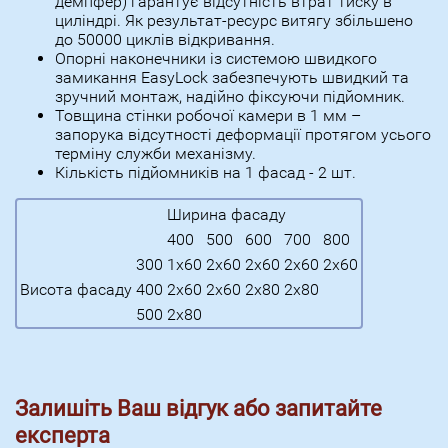
демпфер) гарантує відсутність втрат тиску в
циліндрі. Як результат-ресурс витягу збільшено
до 50000 циклів відкривання.
Опорні наконечники із системою швидкого
замикання EasyLock забезпечують швидкий та
зручний монтаж, надійно фіксуючи підйомник.
Товщина стінки робочої камери в 1 мм –
запорука відсутності деформації протягом усього
терміну служби механізму.
Кількість підйомників на 1 фасад - 2 шт.
Ширина фасаду
400
500
600
700
800
300
1х60
2х60
2х60
2х60
2х60
Висота фасаду
400
2х60
2х60
2х80
2х80
500
2х80
Залишіть Ваш відгук або запитайте
експерта