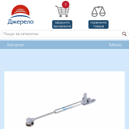
0
оформити
порівняння
замовлення
товарів
Каталог
Меню