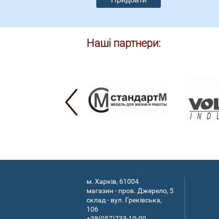
Наші партнери:
м. Харків, 61004
магазин - пров. Джерело, 5
склад - вул. Греківська,
106
+38(057)733-10-00