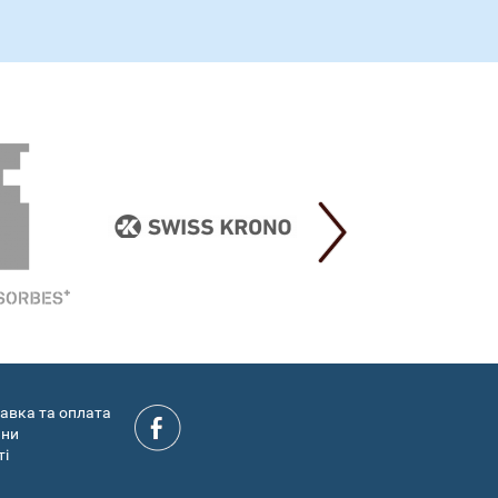
авка та оплата
ини
ті