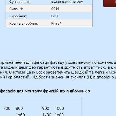
відкривання вгору
Функціонал:
60 N
Сила, H:
Виробник:
GIFF
Країна виробник:
Китай
o призначений для фіксації фасаду у довільному положенні,
 мідний демпфер гарантують відсутність втрат тиску в цил
ння. Система Easy Lock забезпечить швидкий та легкий монт
ий і сріблястий. Підібрати значення зусилля (N) відповідно
 фасадів для монтажу фрикційних підйомників
700
800
900
1000
1х60
1х80
1х80