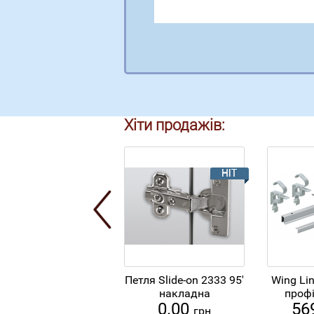
Хіти продажів:
Петля Slide-on 2333 95'
Wing Li
накладна
профі
0.00
56
грн