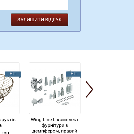
фруктів
Wing Line L комплект
Wing Line L компл
а
фурнітури з
профілів L=240
4
1092.54
демпфером, правий
грн
грн