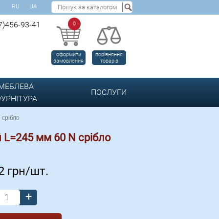
RU
UA
7)456-93-41
0
оформити
порівняння
замовлення
товарів
МЕБЛЕВА
ПОСЛУГИ
УРНІТУРА
 срібло
 L=245 мм 60 N срібло
52
грн/шт.
+