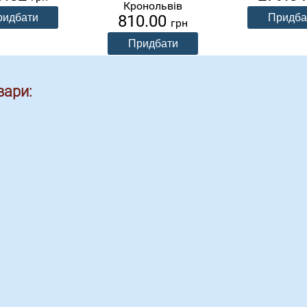
Кронольвів
810.00
грн
вари: