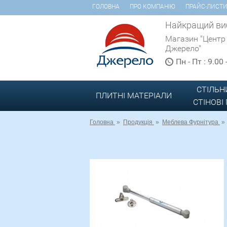
ГОЛОВНА
ПРО КОМПАНІЮ
ПРАЙС-ЛИСТ
Найкращий виб
Магазин "Центр
Джерело"
Пн - Пт : 9.00
СТІЛЬН
ПЛИТНІ МАТЕРІАЛИ
СТІНОВІ
Головна
»
Продукція
»
Меблева Фурнітура
»