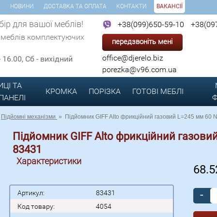
И
НОВИНИ
ДОСТАВКА ТА ОПЛАТА
КОНТАКТИ
ВАКАНСІЇ
ір для вашої меблів!
+38(099)650-59-10
+38(09
 меблів комплектуючих
передзвоніть мені
office@djerelo.biz
 - 16.00, Сб - вихідний
porezka@v96.com.ua
ИЦІ ТА
КРОМКА
ПОРІЗКА
ГОТОВІ
МЕБЛІ
 ПАНЕЛІ
Ф
Підйомні механізми
»
Підйомник GIFF Alto фрикційний газовий L=245 мм 60 N
Підйомник GIFF Alto фрикційний газовий
83431
Характеристики
68.
-
Артикул:
83431
Код товару:
4054