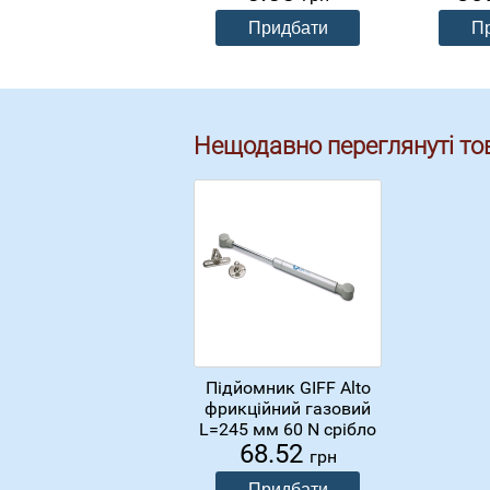
Нещодавно переглянуті то
Підйомник GIFF Alto
фрикційний газовий
L=245 мм 60 N срібло
68.52
грн