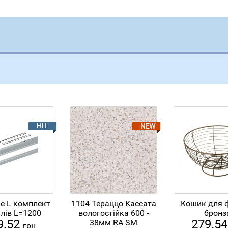
ne L комплект
1104 Тераццо Кассата
Кошик для 
лів L=1200
вологостійка 600 -
бронз
9.52
279.5
38мм RA SM
грн