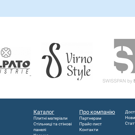
Каталог
Про компанію
Дост
Нов
Плитні матеріали
Партнерам
Стат
Стільниці та стінові
Прайс-лист
панелі
Контакти