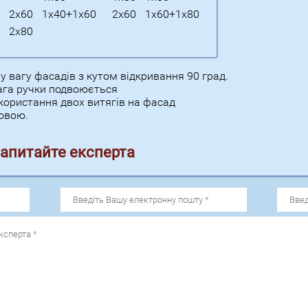
2х60
1х40+1х60
2х60
1х60+1х80
2х80
 вагу фасадів з кутом відкривання 90 град.
ага ручки подвоюється
икористання двох витягів на фасад
ковою.
запитайте експерта