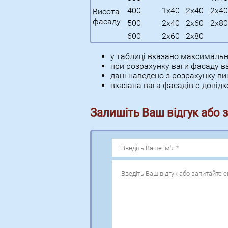
400
1х40
2х40
2х40
Висота
фасаду
500
2х40
2х60
2х80
600
2х60
2х80
у таблиці вказано максимальну
при розрахунку ваги фасаду в
дані наведено з розрахунку в
вказана вага фасадів є довід
Залишіть Ваш відгук або 