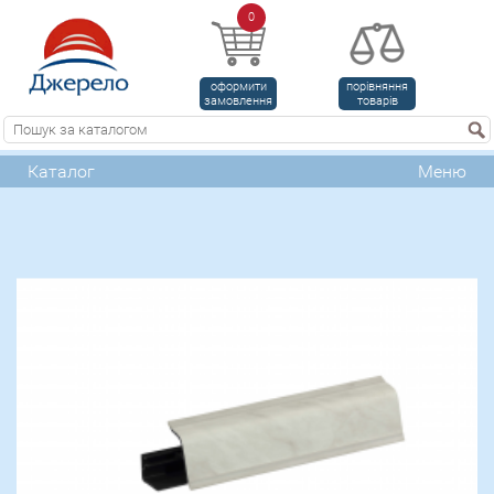
0
оформити
порівняння
замовлення
товарів
Каталог
Меню