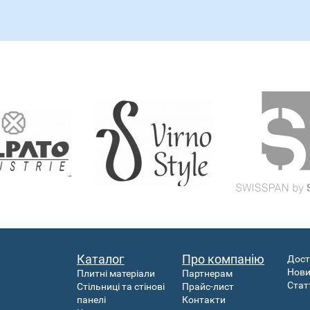
Каталог
Про компанію
Дост
Нов
Плитні матеріали
Партнерам
Стат
Стільниці та стінові
Прайс-лист
панелі
Контакти