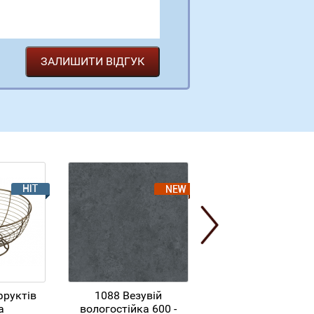
фруктів
1088 Везувій
Кошик для фрукт
а
вологостійка 600 -
підвісний хром