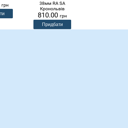
4
306.00
38мм RA SA
грн
грн
Кронольвів
810.00
грн