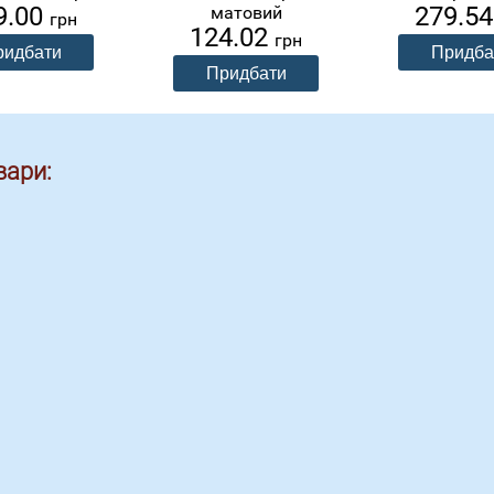
9.00
279.5
матовий
грн
124.02
грн
вари: