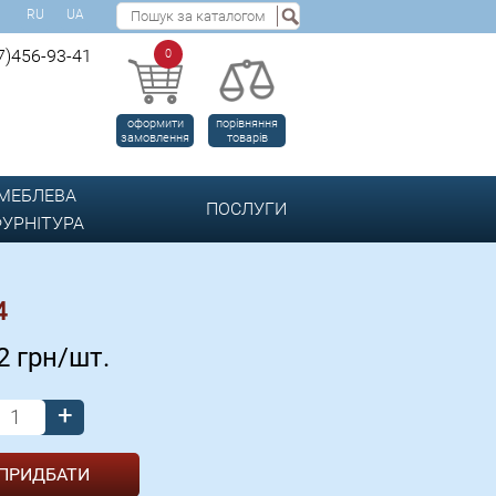
RU
UA
7)456-93-41
0
оформити
порівняння
замовлення
товарів
МЕБЛЕВА
ПОСЛУГИ
УРНІТУРА
4
52
грн/шт.
+