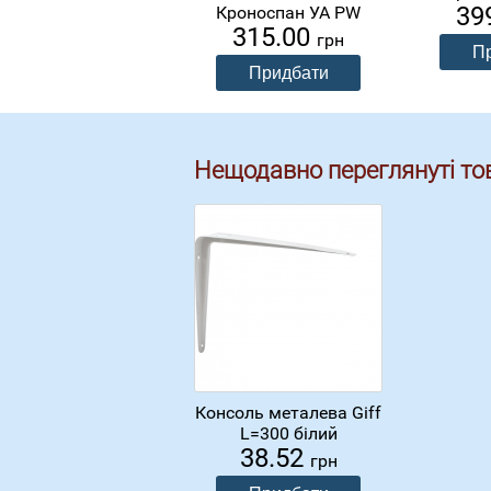
39
Кроноспан УА PW
315.00
грн
Нещодавно переглянуті то
Консоль металева Giff
L=300 білий
38.52
грн