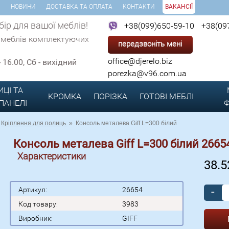
И
НОВИНИ
ДОСТАВКА ТА ОПЛАТА
КОНТАКТИ
ВАКАНСІЇ
ір для вашої меблів!
+38(099)650-59-10
+38(09
 меблів комплектуючих
передзвоніть мені
office@djerelo.biz
 - 16.00, Сб - вихідний
porezka@v96.com.ua
ИЦІ ТА
КРОМКА
ПОРІЗКА
ГОТОВІ
МЕБЛІ
 ПАНЕЛІ
Ф
Кріплення для полиць
»
Консоль металева Giff L=300 білий
Консоль металева Giff L=300 білий 2665
Характеристики
38.
-
Артикул:
26654
Код товару:
3983
Виробник:
GIFF