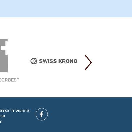
авка та оплата
ини
ті