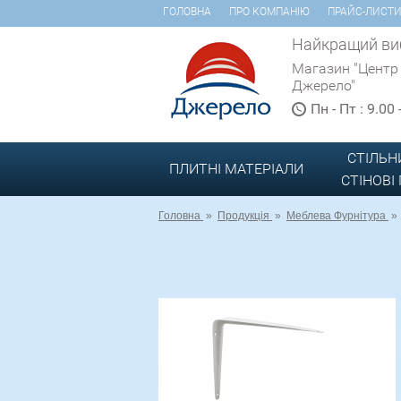
ГОЛОВНА
ПРО КОМПАНІЮ
ПРАЙС-ЛИСТ
Найкращий виб
Магазин "Центр
Джерело"
Пн - Пт : 9.00
СТІЛЬН
ПЛИТНІ МАТЕРІАЛИ
СТІНОВІ
Головна
»
Продукція
»
Меблева Фурнітура
»