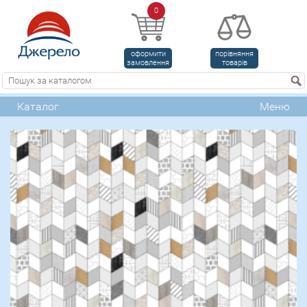
0
оформити
порівняння
замовлення
товарів
Каталог
Меню