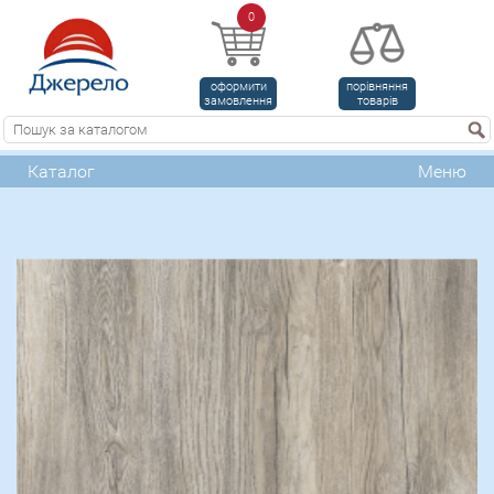
0
оформити
порівняння
замовлення
товарів
Каталог
Меню