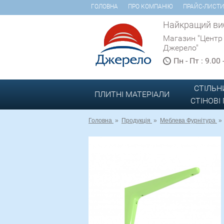
ГОЛОВНА
ПРО КОМПАНІЮ
ПРАЙС-ЛИСТ
Найкращий виб
Магазин "Центр
Джерело"
Пн - Пт : 9.00
СТІЛЬН
ПЛИТНІ МАТЕРІАЛИ
СТІНОВІ
Головна
»
Продукція
»
Меблева Фурнітура
»