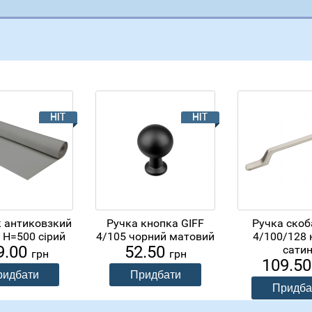
 антиковзкий
Ручка кнопка GIFF
Ручка скоб
 H=500 сірий
4/105 чорний матовий
4/100/128 
9.00
52.50
сати
грн
грн
109.5