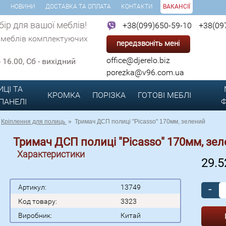
И
НОВИНИ
ДОСТАВКА ТА ОПЛАТА
КОНТАКТИ
ВАКАНСІЇ
ір для вашої меблів!
+38(099)650-59-10
+38(09
 меблів комплектуючих
передзвоніть мені
office@djerelo.biz
 - 16.00, Сб - вихідний
porezka@v96.com.ua
ИЦІ ТА
КРОМКА
ПОРІЗКА
ГОТОВІ
МЕБЛІ
 ПАНЕЛІ
Ф
Кріплення для полиць
»
Тримач ДСП полиці "Picasso" 170мм, зелений
Тримач ДСП полиці "Picasso" 170мм, зе
Характеристики
29.
-
Артикул:
13749
Код товару:
3323
Виробник:
Китай