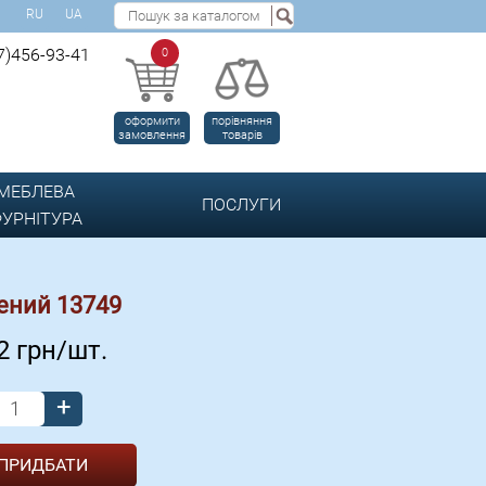
RU
UA
7)456-93-41
0
оформити
порівняння
замовлення
товарів
МЕБЛЕВА
ПОСЛУГИ
УРНІТУРА
лений 13749
52
грн/шт.
+