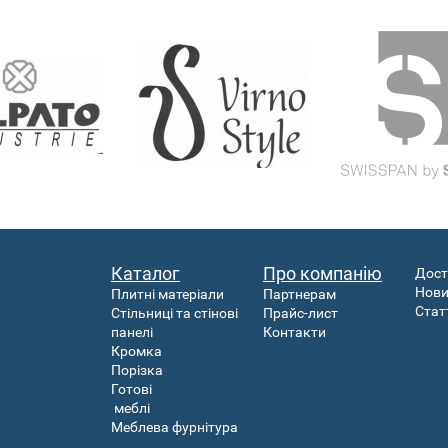
Каталог
Про компанію
Дост
Нов
Плитні матеріали
Партнерам
Стат
Стільниці та стінові
Прайс-лист
панелі
Контакти
Кромка
Порізка
Готові
меблі
Меблева фурнітура