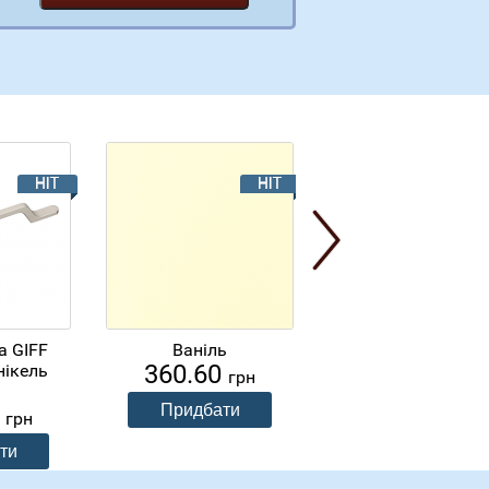
а GIFF
Ваніль
003 Дуб Крафт
360.60
нікель
золотий 16мм
грн
н
Кроноспан УА P
0
315.00
грн
грн