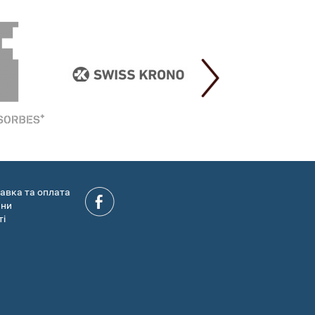
авка та оплата
ини
ті