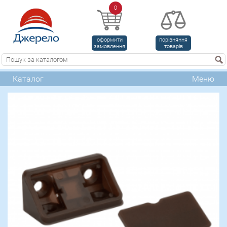
0
оформити
порівняння
замовлення
товарів
Каталог
Меню