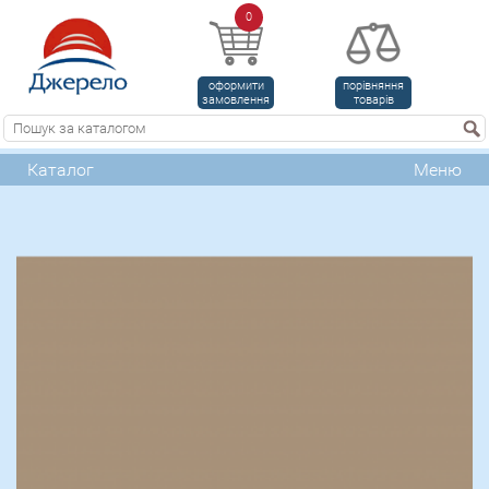
0
оформити
порівняння
замовлення
товарів
Каталог
Меню