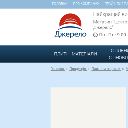
ГОЛОВНА
ПРО КОМПАНІЮ
ПРАЙС-ЛИСТ
Найкращий виб
Магазин "Центр
Джерело"
Пн - Пт : 9.00
СТІЛЬН
ПЛИТНІ МАТЕРІАЛИ
СТІНОВІ
Головна
»
Продукція
»
Плитні матеріали
»