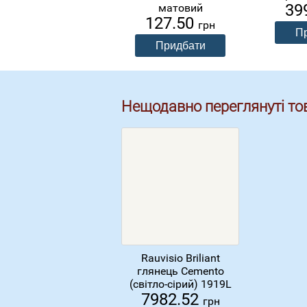
39
матовий
127.50
грн
Нещодавно переглянуті то
Rauvisio Briliant
глянець Cemento
(світло-сірий) 1919L
7982.52
грн