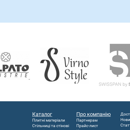
Каталог
Про компанію
Дост
Нов
Плитні матеріали
Партнерам
Стат
Стільниці та стінові
Прайс-лист