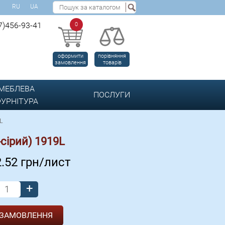
RU
UA
7)456-93-41
0
оформити
порівняння
замовлення
товарів
МЕБЛЕВА
ПОСЛУГИ
УРНІТУРА
9L
-сірий) 1919L
2.52
грн/лист
+