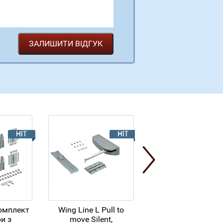
комплект
Wing Line L Pull to
Білий
437.40
и з
move Silent,
грн