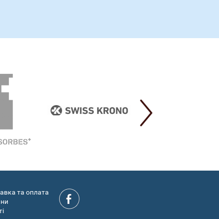
авка та оплата
ини
ті