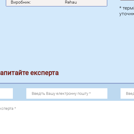
Виробник:
Rehau
* тер
уточн
запитайте експерта