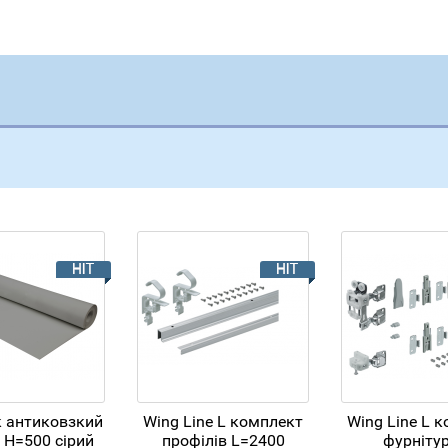
 антиковзкий
Wing Line L комплект
Wing Line L 
 H=500 сірий
профілів L=2400
фурнітур