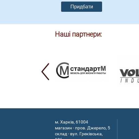
Наші партнери:
м. Харків, 61004
магазин - пров. Джерело, 5
склад - вул. Греківська,