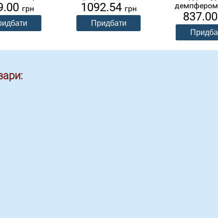
9.00
1092.54
демпфером,
грн
грн
837.0
вари: