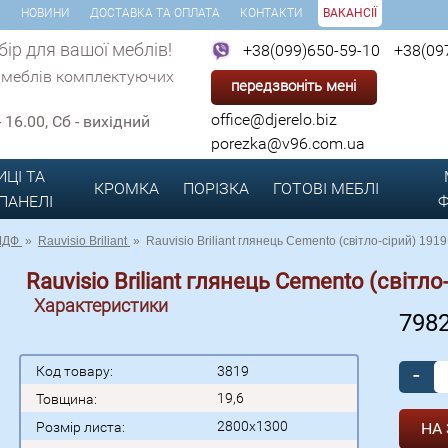
И
НОВИНИ
ДОСТАВКА ТА ОПЛАТА
КОНТАКТИ
ВАКАНСІЇ
ір для вашої меблів!
+38(099)650-59-10
+38(09
 меблів комплектуючих
передзвоніть мені
office@djerelo.biz
 - 16.00, Сб - вихідний
porezka@v96.com.ua
ИЦІ ТА
КРОМКА
ПОРІЗКА
ГОТОВІ
МЕБЛІ
 ПАНЕЛІ
Ф
МДФ
»
Rauvisio Briliant
»
Rauvisio Briliant глянець Cemento (світло-сірий) 191
Rauvisio Briliant глянець Cemento (світло
Характеристики
798
-
Код товару:
3819
19,6
Товщина:
2800x1300
Розмір листа: