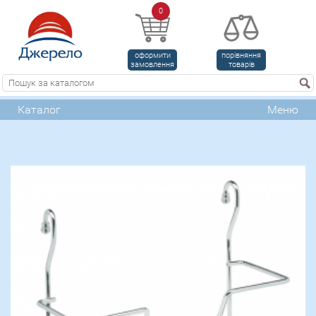
0
оформити
порівняння
замовлення
товарів
Каталог
Меню