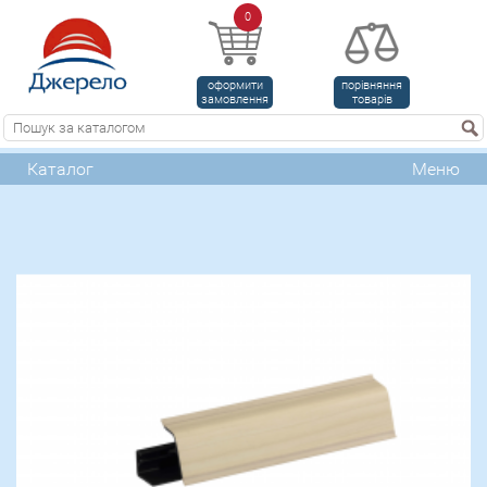
0
оформити
порівняння
замовлення
товарів
Каталог
Меню