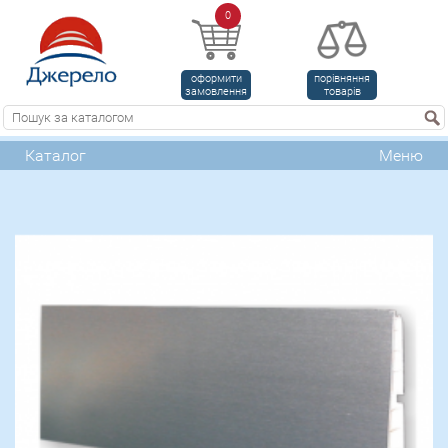
0
оформити
порівняння
замовлення
товарів
Каталог
Меню