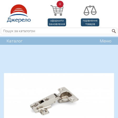
0
оформити
порівняння
замовлення
товарів
Каталог
Меню