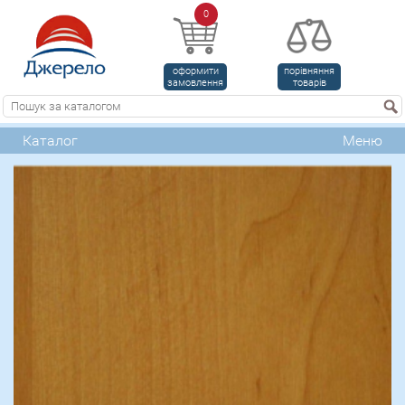
0
оформити
порівняння
замовлення
товарів
Каталог
Меню