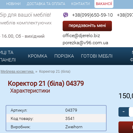
И
НОВИНИ
ДОСТАВКА ТА ОПЛАТА
КОНТАКТИ
ВАКАНСІЇ
ір для вашої меблів!
+38(099)650-59-10
+38(09
 меблів комплектуючих
передзвоніть мені
office@djerelo.biz
 - 16.00, Сб - вихідний
porezka@v96.com.ua
ИЦІ ТА
КРОМКА
ПОРІЗКА
ГОТОВІ
МЕБЛІ
 ПАНЕЛІ
Ф
Меблева косметика
»
Коректор 21 (біла)
Коректор 21 (біла) 04379
Характеристики
150
-
Артикул:
04379
Код товару:
3541
Виробник:
Zweihorn