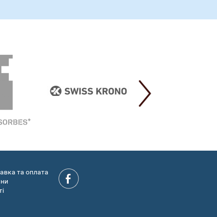
авка та оплата
ини
ті