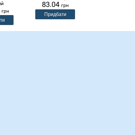
83.04
ий
38мм RA SM
грн
0
Кронольвів
грн
810.00
грн