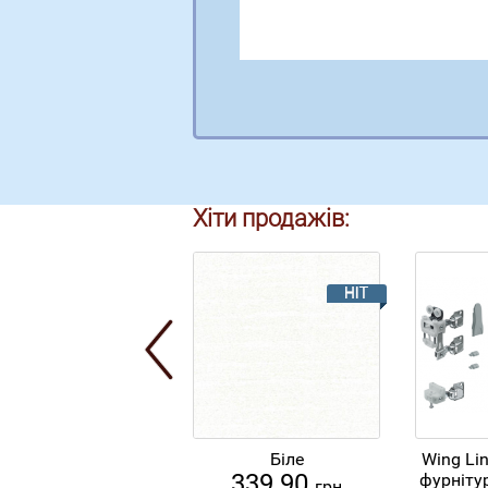
Хіти продажів:
Біле
Wing Li
339.90
фурнітур
грн