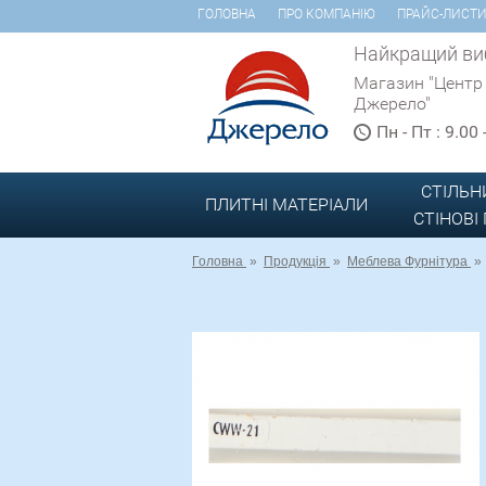
ГОЛОВНА
ПРО КОМПАНІЮ
ПРАЙС-ЛИСТ
Найкращий виб
Магазин "Центр
Джерело"
Пн - Пт : 9.00
СТІЛЬН
ПЛИТНІ МАТЕРІАЛИ
СТІНОВІ
Головна
»
Продукція
»
Меблева Фурнітура
»