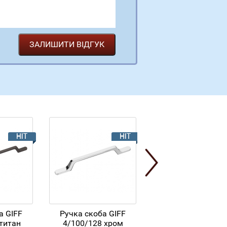
а GIFF
Ручка скоба GIFF
1104 Тераццо Касс
титан
4/100/128 хром
вологостійка 600