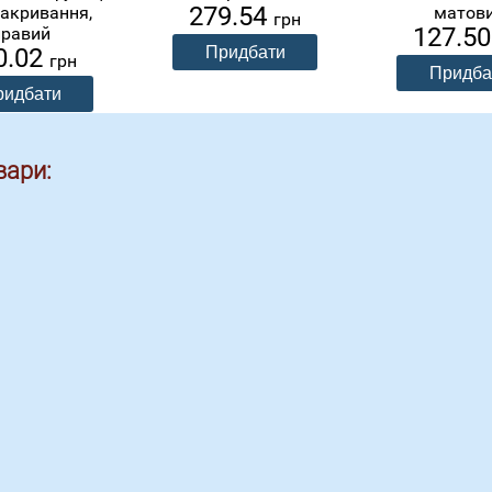
279.54
акривання,
матов
грн
127.5
правий
0.02
грн
вари: