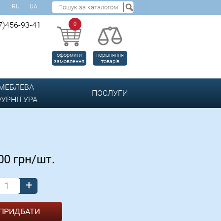
RU
UA
7)456-93-41
0
оформити
порівняння
замовлення
товарів
МЕБЛЕВА
ПОСЛУГИ
УРНІТУРА
,00
грн/шт.
+