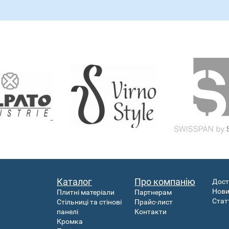
Каталог
Про компанію
Дост
Нов
Плитні матеріали
Партнерам
Стат
Стільниці та стінові
Прайс-лист
панелі
Контакти
Кромка