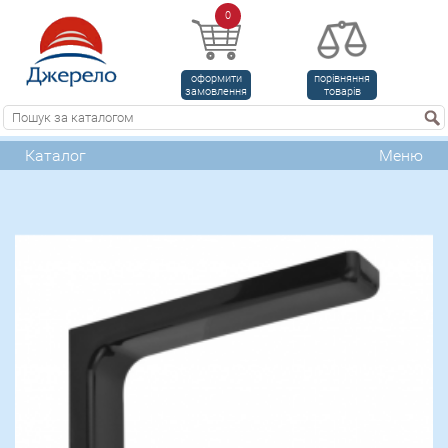
0
оформити
порівняння
замовлення
товарів
Каталог
Меню