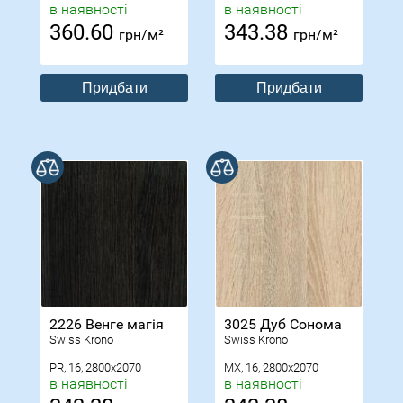
в наявності
в наявності
360.60
343.38
грн/м²
грн/м²
Придбати
Придбати
В порівнянні
В порівнянні
2226 Венге магія
3025 Дуб Сонома
Swiss Krono
Swiss Krono
PR, 16, 2800x2070
MX, 16, 2800x2070
в наявності
в наявності