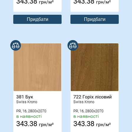
343.38
343.38
грн/м²
грн/м²
Придбати
Придбати
В порівнянні
В порівнянні
381 Бук
722 Горіх лісовий
Swiss Krono
Swiss Krono
PR, 16, 2800x2070
PR, 16, 2800x2070
в наявності
в наявності
343.38
343.38
грн/м²
грн/м²