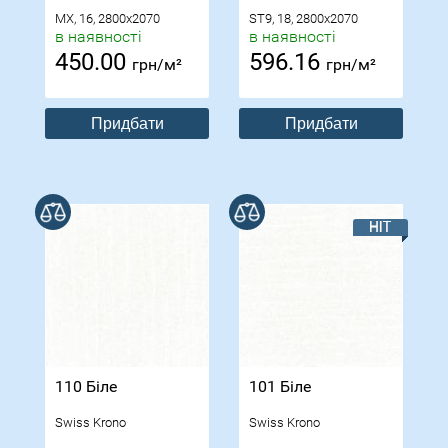
MX, 16, 2800x2070
ST9, 18, 2800x2070
в наявності
в наявності
450.00
596.16
грн/м²
грн/м²
Придбати
Придбати
В порівнянні
В порівнянні
110 Біле
101 Біле
Swiss Krono
Swiss Krono