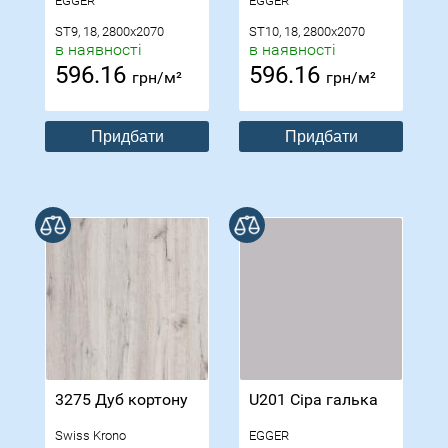
EGGER
EGGER
ST9, 18, 2800x2070
ST10, 18, 2800x2070
в наявності
в наявності
596.16
596.16
грн/м²
грн/м²
Придбати
Придбати
В порівнянні
В порівнянні
3275 Дуб кортону
U201 Сіра галька
Swiss Krono
EGGER