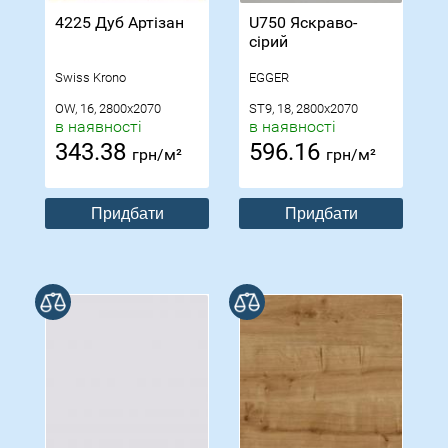
4225 Дуб Артізан
U750 Яскраво-
сірий
Swiss Krono
EGGER
OW, 16, 2800x2070
ST9, 18, 2800x2070
в наявності
в наявності
343.38
596.16
грн/м²
грн/м²
Придбати
Придбати
В порівнянні
В порівнянні