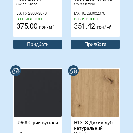
Swiss Krono
Swiss Krono
BS, 16, 2800x2070
MX, 16, 2800x2070
в наявності
в наявності
375.00
351.42
грн/м²
грн/м²
Придбати
Придбати
В порівнянні
В порівнянні
U968 Сірий вугілля
H1318 Дикий дуб
натуральний