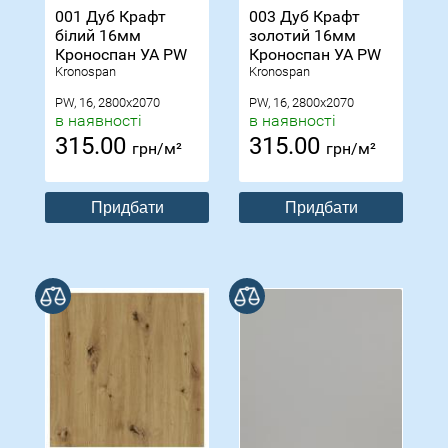
001 Дуб Крафт
003 Дуб Крафт
білий 16мм
золотий 16мм
Кроноспан УА PW
Кроноспан УА PW
Kronospan
Kronospan
PW, 16, 2800x2070
PW, 16, 2800x2070
в наявності
в наявності
315.00
315.00
грн/м²
грн/м²
Придбати
Придбати
В порівнянні
В порівнянні