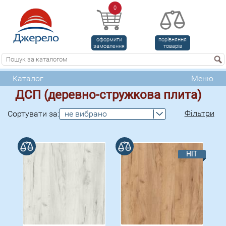
0
оформити
порівняння
замовлення
товарів
Каталог
Меню
ДСП (деревно-стружкова плита)
Фільтри
Сортувати за:
не вибрано
В порівнянні
В порівнянні