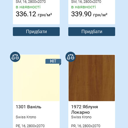
SM, 16, 2800x2070
SM, 16, 2800x2070
в наявності
в наявності
336.12
339.90
грн/м²
грн/м²
Придбати
Придбати
В порівнянні
В порівнянні
1301 Ваніль
1972 Яблуня
Локарно
Swiss Krono
Swiss Krono
PE, 16, 2800x2070
PR, 16, 2800x2070