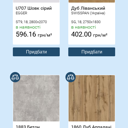
U707 Шовк сірий
Дуб Ліванський
EGGER
SWISSPAN (Україна)
ST9, 18, 2800x2070
SG, 18, 2750x1830
в наявності
в наявності
596.16
402.00
грн/м²
грн/м²
Придбати
Придбати
В порівнянні
В порівнянні
1883 Бетон
1860 Дуб Аппалачі