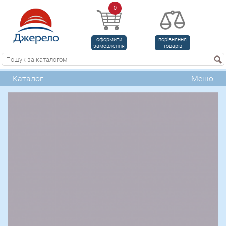
0
оформити
порівняння
замовлення
товарів
Каталог
Меню