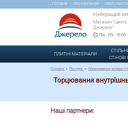
ГОЛОВНА
ПРО КОМПАНІЮ
ПРАЙС-ЛИСТ
Найкращий виб
Магазин "Центр
Джерело"
Пн - Пт : 9.00
СТІЛЬН
ПЛИТНІ МАТЕРІАЛИ
СТІНОВІ
Головна
»
Послуги
»
Облицювання кромок стр
Торцювання внутрішнь
Наші партнери: