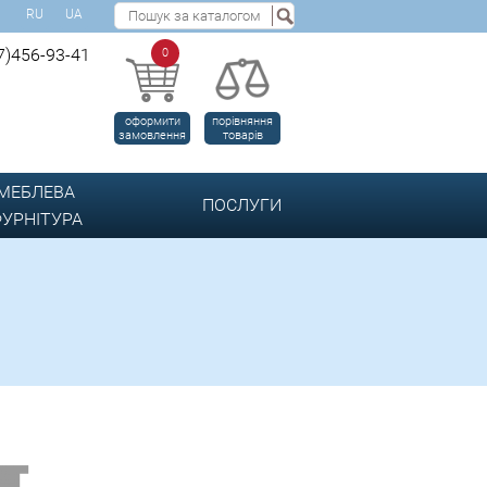
RU
UA
7)456-93-41
0
оформити
порівняння
замовлення
товарів
МЕБЛЕВА
ПОСЛУГИ
УРНІТУРА