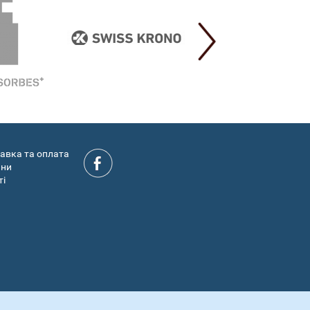
авка та оплата
ини
ті