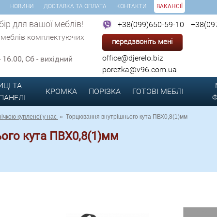
И
НОВИНИ
ДОСТАВКА ТА ОПЛАТА
КОНТАКТИ
ВАКАНСІЇ
ір для вашої меблів!
+38(099)650-59-10
+38(09
 меблів комплектуючих
передзвоніть мені
office@djerelo.biz
 - 16.00, Сб - вихідний
porezka@v96.com.ua
ИЦІ ТА
КРОМКА
ПОРІЗКА
ГОТОВІ
МЕБЛІ
 ПАНЕЛІ
Ф
ічкою купленої у нас
»
Торцювання внутрішнього кута ПВХ0,8(1)мм
ого кута ПВХ0,8(1)мм