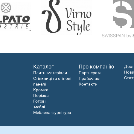
Каталог
Про компанію
Дост
Нов
Плитні матеріали
Партнерам
Стат
Стільниці та стінові
Прайс-лист
панелі
Контакти
Кромка
Порізка
Готові
меблі
Меблева фурнітура