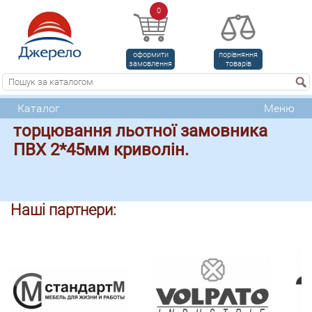
0
оформити
порівняння
замовлення
товарів
Каталог
Меню
торцювання льотної замовника
ПВХ 2*45мм криволін.
Наші партнери: