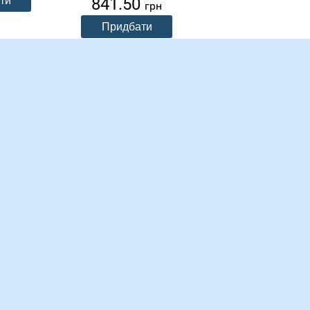
841.50
грн