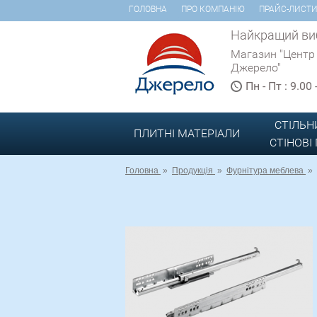
ГОЛОВНА
ПРО КОМПАНІЮ
ПРАЙС-ЛИСТ
Найкращий виб
Магазин "Центр
Джерело"
Пн - Пт : 9.00
СТІЛЬН
ПЛИТНІ МАТЕРІАЛИ
СТІНОВІ
Головна
»
Продукція
»
Фурнітура меблева
»