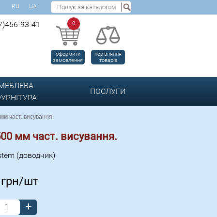
RU
UA
7)456-93-41
0
оформити
порівняння
замовлення
товарів
МЕБЛЕВА
ПОСЛУГИ
УРНІТУРА
мм част. висування.
500 мм част. висування.
stem (доводчик)
0
грн/шт
+