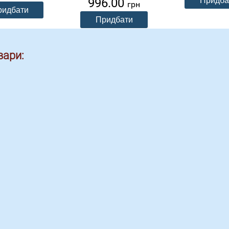
996.00
грн
вари: