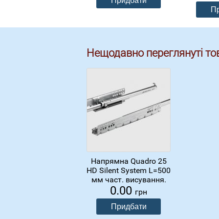
Нещодавно переглянуті то
Напрямна Quadro 25
HD Silent System L=500
мм част. висування.
0.00
грн