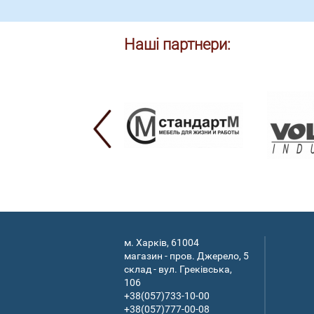
Наші партнери:
м. Харків, 61004
магазин - пров. Джерело, 5
склад - вул. Греківська,
106
+38(057)733-10-00
+38(057)777-00-08