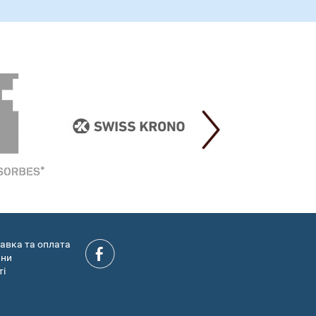
авка та оплата
ини
ті