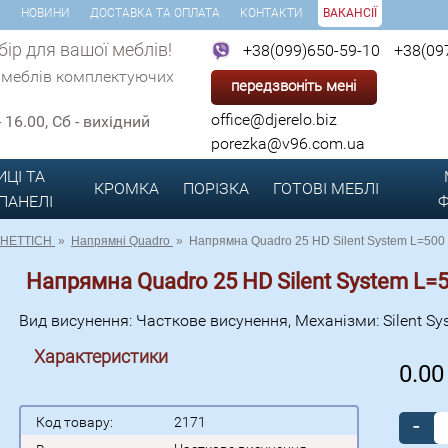
И
НОВИНИ
ДОСТАВКА ТА ОПЛАТА
КОНТАКТИ
ВАКАНСІЇ
ір для вашої меблів!
+38(099)650-59-10
+38(09
 меблів комплектуючих
передзвоніть мені
office@djerelo.biz
 - 16.00, Сб - вихідний
porezka@v96.com.ua
ИЦІ ТА
КРОМКА
ПОРІЗКА
ГОТОВІ
МЕБЛІ
 ПАНЕЛІ
Ф
HETTICH
»
Напрямні Quadro
»
Напрямна Quadro 25 HD Silent System L=500 
Напрямна Quadro 25 HD Silent System L=
Вид висунення: Часткове висунення, Механізми: Silent Sy
Характеристики
0.0
-
Код товару:
2171