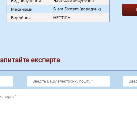
Часткове висунення
Вид висування:
Silent System (доводчик)
Механізми:
Виробник:
HETTICH
запитайте експерта