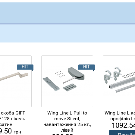
 скоба GIFF
Wing Line L Pull to
Wing Line L 
/128 нікель
move Silent,
профілів L
1092.5
сатин
навантаження 25 кг.,
9.50
лівий
грн