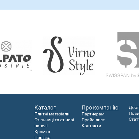
Каталог
Про компанію
Дост
Нов
Плитні матеріали
Партнерам
Стат
Стільниці та стінові
Прайс-лист
панелі
Контакти
Кромка
Порізка