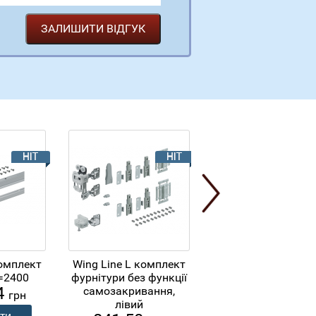
комплект
Wing Line L комплект
Біле
339.90
=2400
фурнітури без функції
грн
4
самозакривання,
грн
лівий