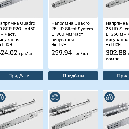
апрямна Quadro
Напрямна Quadro
Напрямна 
0 SFP P2O L=450
25 HD Silent System
25 HD Sile
м част.
L=300 мм част.
L=350 мм 
исування.
висування.
висування
ETTICH
HETTICH
HETTICH
424.02
299.94
302.88
грн/шт
грн/шт
компл.
Придбати
Придбати
Прид
В порівнянні
В порівнянні