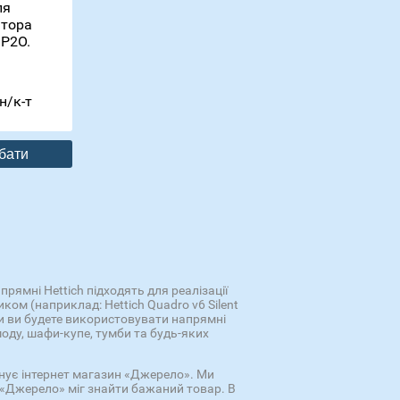
ля
атора
 P2O.
н/к-т
бати
рямні Hettich підходять для реалізації
ом (наприклад: Hettich Quadro v6 Silent
ли ви будете використовувати напрямні
оду, шафи-купе, тумби та будь-яких
понує інтернет магазин «Джерело». Ми
 «Джерело» міг знайти бажаний товар. В