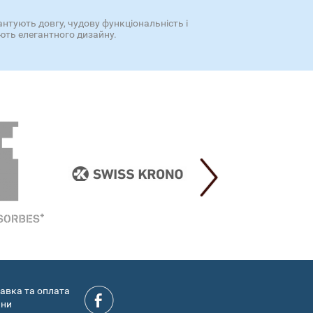
нтують довгу, чудову функціональність і
ють елегантного дизайну.
авка та оплата
ини