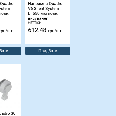
Quadro
Напрямна Quadro
System
V6 Silent System
повн.
L=550 мм повн.
.
висування.
HETTICH
612.48
грн/шт
грн/шт
бати
Придбати
uadro 30