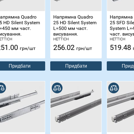
апрямна Quadro
Напрямна Quadro
Напрямна 
5 HD Silent System
25 HD Silent System
25 SFD Sil
=450 мм част.
L=500 мм част.
System L=
исування.
висування.
част. вису
ETTICH
HETTICH
HETTICH
251.00
256.02
519.48
грн/шт
грн/шт
Придбати
Придбати
Прид
В порівнянні
В порівнянні