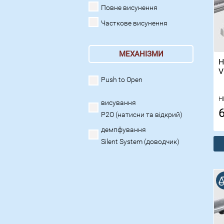
Повне висунення
Часткове висунення
МЕХАНІЗМИ
Н
V
Push to Open
H
висування
P2O (натисни та відкрий)
демпфування
Silent System (доводчик)
В порівнянні