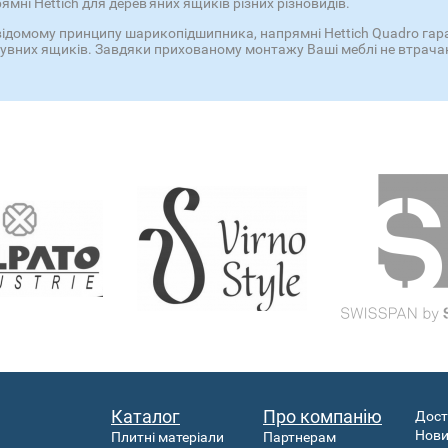
мні Hettich для дерев'яних ящиків різних різновидів.
ідомому принципу шарикопідшипника, напрямні Hettich Quadro гара
увних ящиків. Завдяки прихованому монтажу Ваші меблі не втрача
Каталог
Про компанію
Дост
Нов
Плитні матеріали
Партнерам