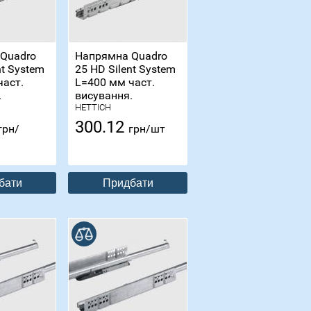
Quadro
Напрямна Quadro
nt System
25 HD Silent System
част.
L=400 мм част.
.
висування.
HETTICH
300.12
грн/
грн/шт
бати
Придбати
В порівнянні