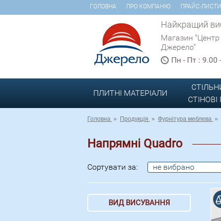
ГОЛОВНА
ПРО КОМПАНІЮ
ПРАЙС-ЛИСТ
Найкращий виб
Магазин "Центр
Джерело"
Пн - Пт : 9.00
СТІЛЬН
ПЛИТНІ МАТЕРІАЛИ
СТІНОВІ
Головна
»
Продукція
»
Фурнітура меблева
»
Напрямні Quadro
Сортувати за:
не вибрано
В порівнянні
ВИД ВИСУВАННЯ