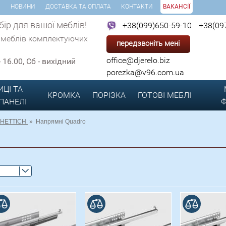
И
НОВИНИ
ДОСТАВКА ТА ОПЛАТА
КОНТАКТИ
ВАКАНСІЇ
ір для вашої меблів!
+38(099)650-59-10
+38(09
 меблів комплектуючих
передзвоніть мені
office@djerelo.biz
 - 16.00, Сб - вихідний
porezka@v96.com.ua
ИЦІ ТА
КРОМКА
ПОРІЗКА
ГОТОВІ
МЕБЛІ
 ПАНЕЛІ
Ф
HETTICH
»
Напрямні Quadro
В порівнянні
В порівнянні