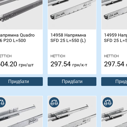
апрямна Quadro
14958 Напрямна
14959 Нап
6 P2O L=500
SFD 25 L=550 (L)
SFD 25 L=5
ETTICH
HETTICH
HETTICH
604.20
297.54
297.54
грн/шт
грн/к-т
Придбати
Придбати
Прид
В порівнянні
В порівнянні