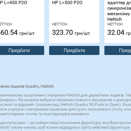
P L=450 P2O
HP L=500 P2O
адаптер д
синхроніз
механізму
Hettich
ETTICH
HETTICH
HETTICH
660.54
323.70
32.04
грн/шт
грн/шт
гр
Придбати
Придбати
Прид
них ящиків Quadro, Hettich
еличезному асортименті напрямні Hettich для дерев'яних ящиків. Нап
«Джерело» Ви можете вибрати напрямні повного висування з доводчик
атисні та відкрий» (наприклад: Hettich Quadro V6 Push to Open). Ко
вити корпуси з висувними ящиками для кухні, письмового столу, ком
омп'ютерних столів та інші пересувні елементи.
а доступні ціни – це найвагоміші показники фурнітури, яку Вам про
ich таким чином, щоб кожен відвідувач сайту меблевої фурнітури