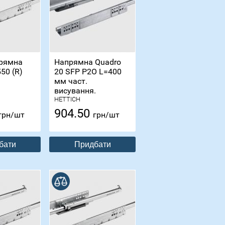
рямна
Напрямна Quadro
50 (R)
20 SFP P2O L=400
мм част.
висування.
HETTICH
904.50
грн/шт
грн/шт
бати
Придбати
В порівнянні