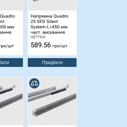
Quadro
Напрямна Quadro
ent
25 SFD Silent
400 мм
System L=450 мм
вання.
част. висування.
HETTICH
589.56
грн/шт
грн/шт
бати
Придбати
В порівнянні