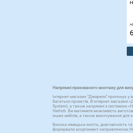
H
H
Напрямні прихованого монтажу для висув
Інтернет-магазин "Джерело" пропонує у в
багатьох проектів. В інтернет магазині 
System), а також напрямні з системою «Н
Hettich. Ви матимете можливість вигото
інших меблів, а також викочування для к
Висока німецька якість, довговічність т
формували асортимент направляючих Hett