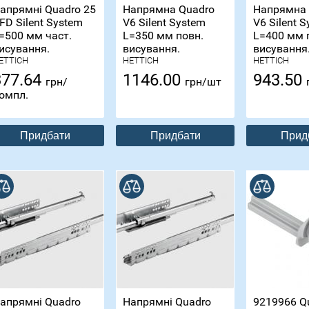
апрямні Quadro 25
Напрямна Quadro
Напрямна 
FD Silent System
V6 Silent System
V6 Silent 
=500 мм част.
L=350 мм повн.
L=400 мм 
исування.
висування.
висування
ETTICH
HETTICH
HETTICH
377.64
1146.00
943.50
грн/
грн/шт
омпл.
Придбати
Придбати
Прид
В порівнянні
В порівнянні
апрямні Quadro
Напрямні Quadro
9219966 Q