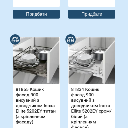
Придбати
Придбати
В порівнянні
В порівнянні
81855 Кошик
81834 Кошик
фасад 900
фасад 900
висувний з
висувний з
доводчиком Inoxa
доводчиком Inoxa
Ellite 5202ЕY титан
Ellite 5202ЕY хром/
(з кріпленням
білий (з
фасаду)
кріпленням
фасаду)