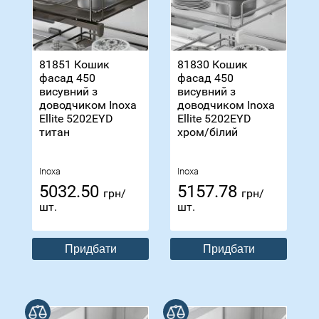
81851 Кошик
81830 Кошик
фасад 450
фасад 450
висувний з
висувний з
доводчиком Inoxa
доводчиком Inoxa
Ellite 5202ЕYD
Ellite 5202ЕYD
титан
хром/білий
Inoxa
Inoxa
5032.50
5157.78
грн/
грн/
шт.
шт.
Придбати
Придбати
В порівнянні
В порівнянні