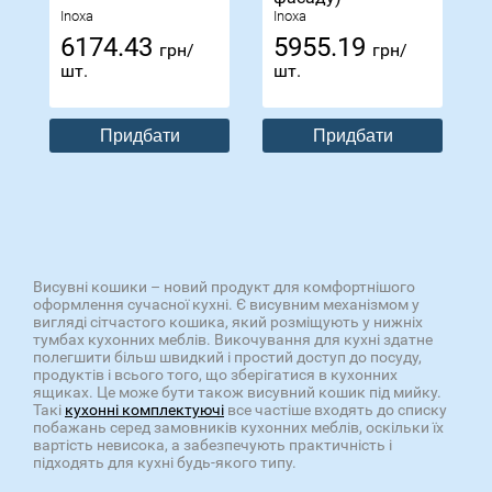
Inoxa
Inoxa
6174.43
5955.19
грн/
грн/
шт.
шт.
Придбати
Придбати
Висувні кошики – новий продукт для комфортнішого
оформлення сучасної кухні. Є висувним механізмом у
вигляді сітчастого кошика, який розміщують у нижніх
тумбах кухонних меблів. Викочування для кухні здатне
полегшити більш швидкий і простий доступ до посуду,
продуктів і всього того, що зберігатися в кухонних
ящиках. Це може бути також висувний кошик під мийку.
Такі
кухонні комплектуючі
все частіше входять до списку
побажань серед замовників кухонних меблів, оскільки їх
вартість невисока, а забезпечують практичність і
підходять для кухні будь-якого типу.