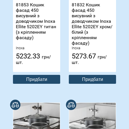
81853 Кошик
81832 Кошик
фасад 450
фасад 450
висувний з
висувний з
доводчиком Inoxa
доводчиком Inoxa
Ellite 5202ЕY титан
Ellite 5202ЕY хром/
(з кріпленням
білий (з
фасаду)
кріпленням
фасаду)
Inoxa
Inoxa
5232.33
5273.67
грн/
грн/
шт.
шт.
Придбати
Придбати
В порівнянні
В порівнянні