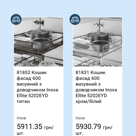
В порівнянні
В порівнянні
81852 Кошик
81831 Кошик
фасад 600
фасад 600
висувний з
висувний з
доводчиком Inoxa
доводчиком Inoxa
Ellite 5202ЕYD
Ellite 5202ЕYD
титан
хром/білий
Inoxa
Inoxa
5911.35
5930.79
грн/
грн/
шт.
шт.