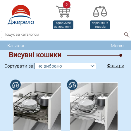
0
оформити
порівняння
замовлення
товарів
Каталог
Меню
Висувні кошики
Фільтри
Сортувати за:
не вибрано
В порівнянні
В порівнянні