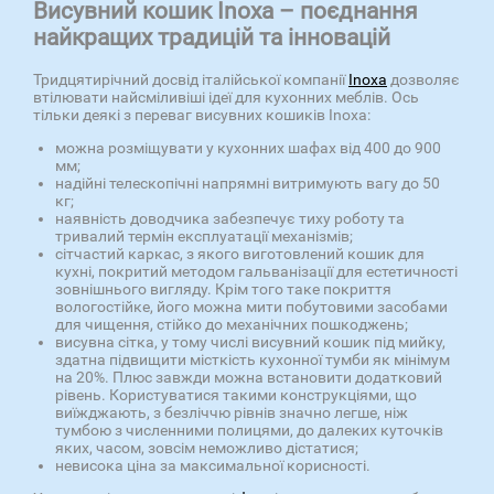
Висувний кошик Inoxa – поєднання
найкращих традицій та інновацій
Тридцятирічний досвід італійської компанії
Inoxa
дозволяє
втілювати найсміливіші ідеї для кухонних меблів. Ось
тільки деякі з переваг висувних кошиків Inoxa:
можна розміщувати у кухонних шафах від 400 до 900
мм;
надійні телескопічні напрямні витримують вагу до 50
кг;
наявність доводчика забезпечує тиху роботу та
тривалий термін експлуатації механізмів;
сітчастий каркас, з якого виготовлений кошик для
кухні, покритий методом гальванізації для естетичності
зовнішнього вигляду. Крім того таке покриття
вологостійке, його можна мити побутовими засобами
для чищення, стійко до механічних пошкоджень;
висувна сітка, у тому числі висувний кошик під мийку,
здатна підвищити місткість кухонної тумби як мінімум
на 20%. Плюс завжди можна встановити додатковий
рівень. Користуватися такими конструкціями, що
виїжджають, з безліччю рівнів значно легше, ніж
тумбою з численними полицями, до далеких куточків
яких, часом, зовсім неможливо дістатися;
невисока ціна за максимальної корисності.