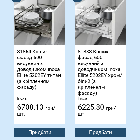
81854 Кошик
81833 Кошик
фасад 600
фасад 600
висувний з
висувний з
доводчиком Inoxa
доводчиком Inoxa
Ellite 5202ЕY титан
Ellite 5202ЕY хром/
(з кріпленням
білий (з
фасаду)
кріпленням
фасаду)
Inoxa
Inoxa
6708.13
6225.80
грн/
грн/
шт.
шт.
Придбати
Придбати