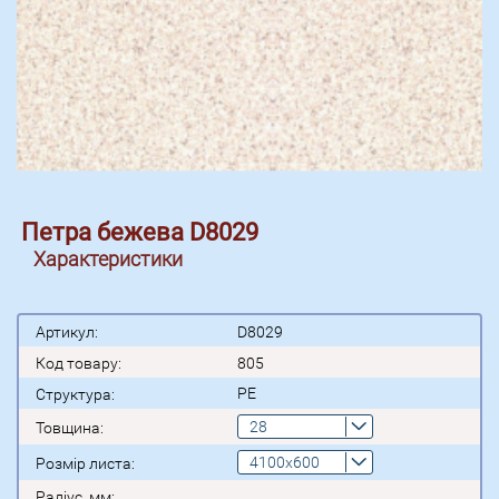
Петра бежева D8029
Характеристики
Артикул:
D8029
Код товару:
805
PE
Структура:
28
Товщина:
4100x600
Розмір листа:
Радіус, мм: