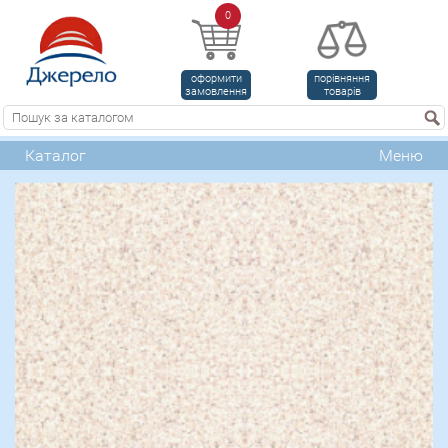
0
оформити
порівняння
замовлення
товарів
Каталог
Меню