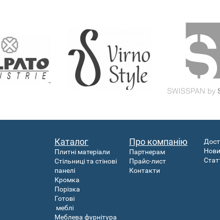
Каталог
Про компанію
Дост
Нов
Плитні матеріали
Партнерам
Стат
Стільниці та стінові
Прайс-лист
панелі
Контакти
Кромка
Порізка
Готові
меблі
Меблева фурнітура