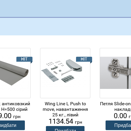
 антиковзкий
Wing Line L Push to
Петля Slide-on
 H=500 сірий
move, навантаження
наклад
9.00
0.00
25 кг., лівий
грн
1134.54
грн