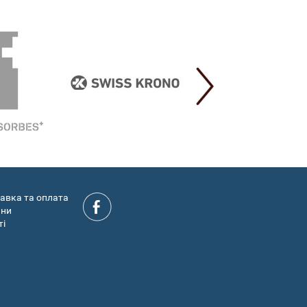
авка та оплата
ини
ті