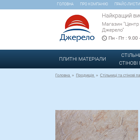
ГОЛОВНА
ПРО КОМПАНІЮ
ПРАЙС-ЛИСТ
Найкращий виб
Магазин "Центр
Джерело"
Пн - Пт : 9.00
СТІЛЬН
ПЛИТНІ МАТЕРІАЛИ
СТІНОВІ
Головна
»
Продукція
»
Стільниці та стінові п