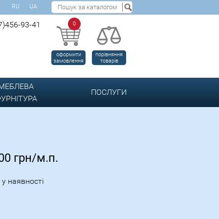
RU
UA
7)456-93-41
0
оформити
порівняння
замовлення
товарів
МЕБЛЕВА
ПОСЛУГИ
УРНІТУРА
.00
грн/м.п.
 у наявності