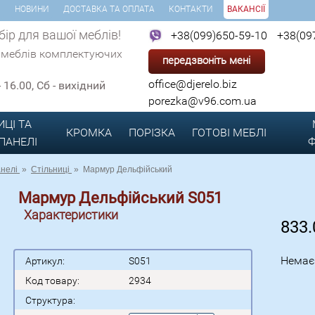
И
НОВИНИ
ДОСТАВКА ТА ОПЛАТА
КОНТАКТИ
ВАКАНСІЇ
ір для вашої меблів!
+38(099)650-59-10
+38(09
 меблів комплектуючих
передзвоніть мені
office@djerelo.biz
 - 16.00, Сб - вихідний
porezka@v96.com.ua
ИЦІ ТА
КРОМКА
ПОРІЗКА
ГОТОВІ
МЕБЛІ
 ПАНЕЛІ
Ф
анелі
»
Стільниці
»
Мармур Дельфійський
Мармур Дельфійський S051
Характеристики
833
Немає
Артикул:
S051
Код товару:
2934
Структура: