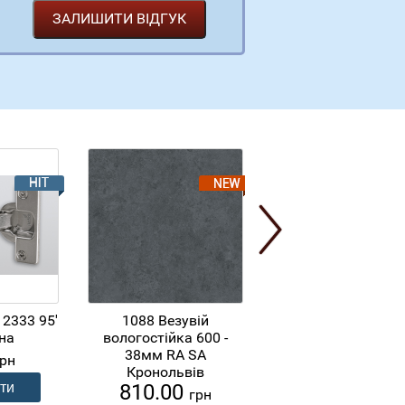
 2333 95'
1088 Везувій
Натяжний механі
на
вологостійка 600 -
L=1920мм Hettic
387.54
38мм RA SA
грн
грн
Кронольвів
810.00
грн