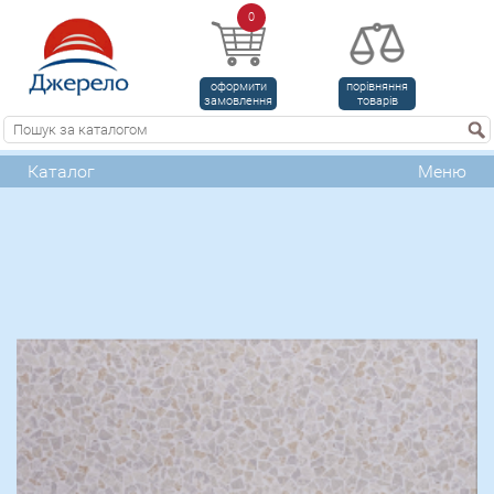
0
оформити
порівняння
замовлення
товарів
Каталог
Меню