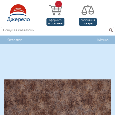
0
оформити
порівняння
замовлення
товарів
Каталог
Меню