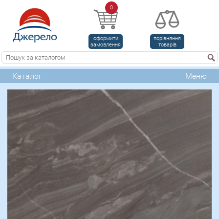
0
оформити
порівняння
замовлення
товарів
Каталог
Меню