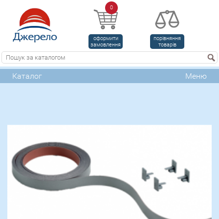
0
оформити
порівняння
замовлення
товарів
Каталог
Меню