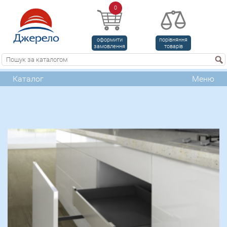
0
оформити
порівняння
замовлення
товарів
Каталог
Меню