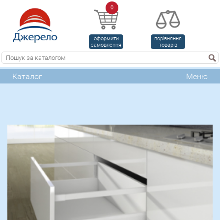
0
оформити
порівняння
замовлення
товарів
Каталог
Меню