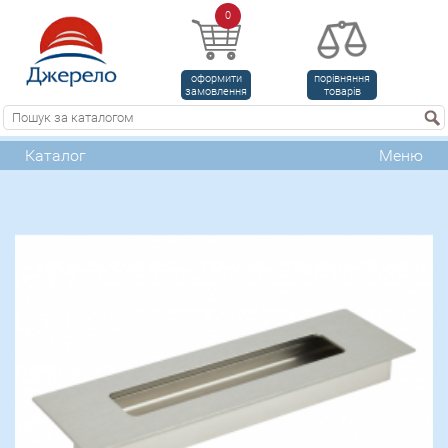
0
оформити
порівняння
замовлення
товарів
Каталог
Меню