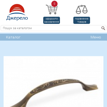
0
оформити
порівняння
замовлення
товарів
Каталог
Меню