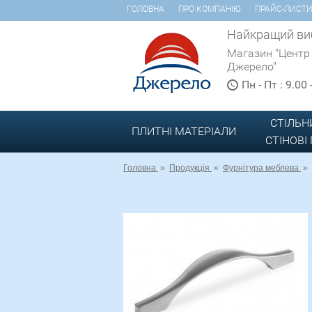
ГОЛОВНА
ПРО КОМПАНІЮ
ПРАЙС-ЛИСТ
Найкращий виб
Магазин "Центр
Джерело"
Пн - Пт : 9.00
СТІЛЬН
ПЛИТНІ МАТЕРІАЛИ
СТІНОВІ
Головна
»
Продукція
»
Фурнітура меблева
»