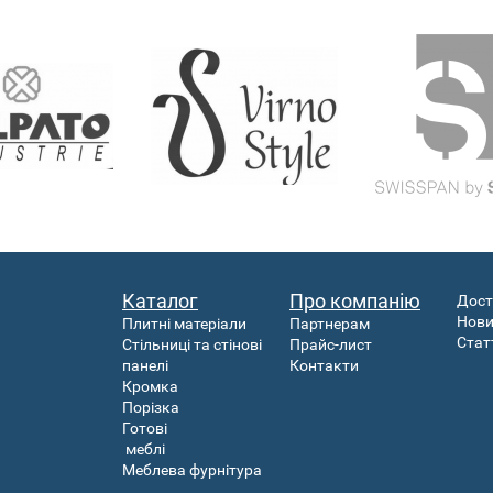
Каталог
Про компанію
Дост
Нов
Плитні матеріали
Партнерам
Стат
Стільниці та стінові
Прайс-лист
панелі
Контакти
Кромка
Порізка
Готові
меблі
Меблева фурнітура