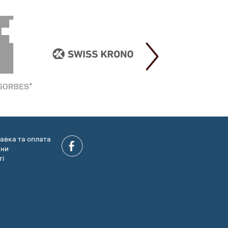
авка та оплата
ини
ті