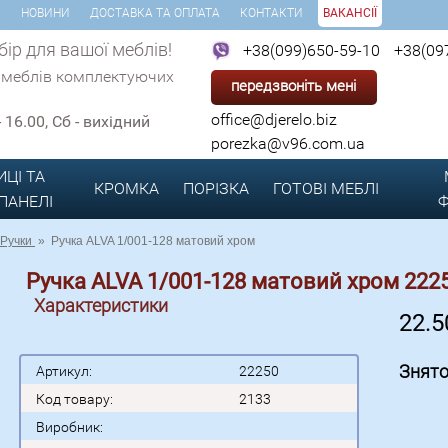
И
НОВИНИ
ДОСТАВКА ТА ОПЛАТА
КОНТАКТИ
ВАКАНСІЇ
ір для вашої меблів!
+38(099)650-59-10
+38(09
 меблів комплектуючих
передзвоніть мені
office@djerelo.biz
 - 16.00, Сб - вихідний
porezka@v96.com.ua
ИЦІ ТА
КРОМКА
ПОРІЗКА
ГОТОВІ
МЕБЛІ
 ПАНЕЛІ
Ф
Ручки
»
Ручка ALVA 1/001-128 матовий хром
Ручка ALVA 1/001-128 матовий хром 222
Характеристики
22.
Знято
Артикул:
22250
Код товару:
2133
Виробник: