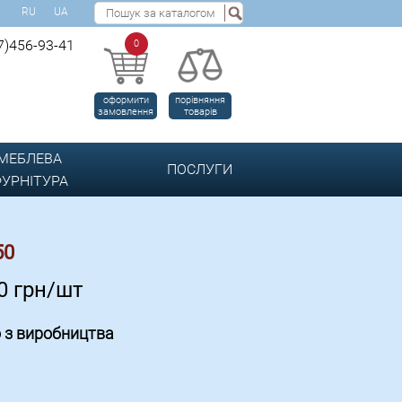
RU
UA
7)456-93-41
0
оформити
порівняння
замовлення
товарів
МЕБЛЕВА
ПОСЛУГИ
УРНІТУРА
50
50
грн/шт
 з виробництва