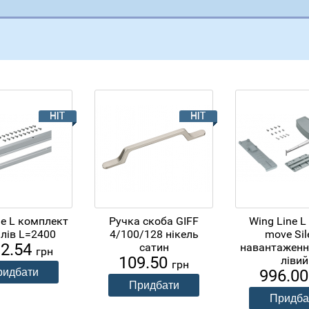
ne L комплект
Ручка скоба GIFF
Wing Line L 
лів L=2400
4/100/128 нікель
move Sil
92.54
сатин
навантаження
грн
109.50
лівий
грн
996.0