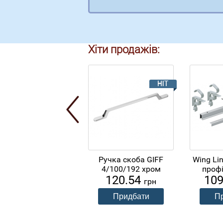
Хіти продажів:
Ручка скоба GIFF
Wing Li
4/100/192 хром
профі
120.54
10
грн