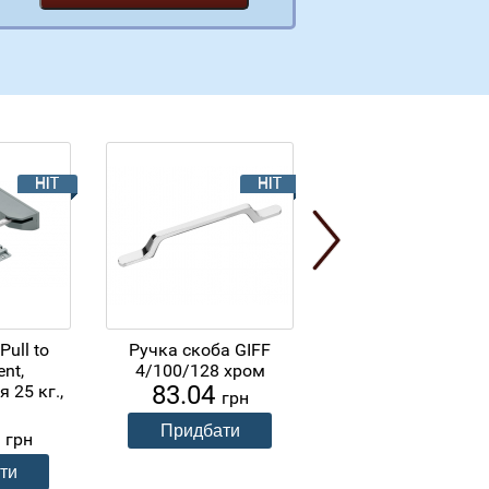
Pull to
Ручка скоба GIFF
Ручка кнопка GI
ent,
4/100/128 хром
4/105 нікель сат
83.04
50.04
 25 кг.,
грн
грн
0
грн