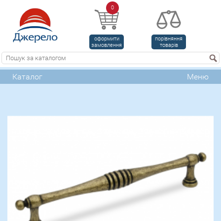
0
оформити
порівняння
замовлення
товарів
Каталог
Меню