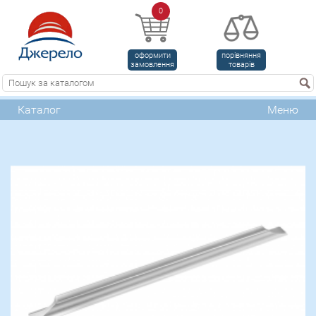
0
оформити
порівняння
замовлення
товарів
Каталог
Меню