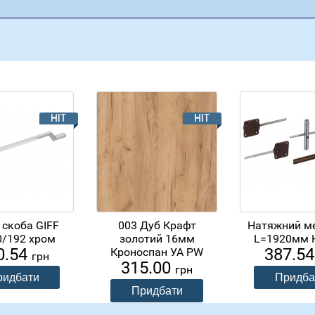
 скоба GIFF
003 Дуб Крафт
Натяжний м
0/192 хром
золотий 16мм
L=1920мм H
0.54
387.5
Кроноспан УА PW
грн
315.00
грн