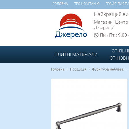
ГОЛОВНА
ПРО КОМПАНІЮ
ПРАЙС-ЛИСТ
Найкращий виб
Магазин "Центр
Джерело"
Пн - Пт : 9.00
СТІЛЬН
ПЛИТНІ МАТЕРІАЛИ
СТІНОВІ
Головна
»
Продукція
»
Фурнітура меблева
»