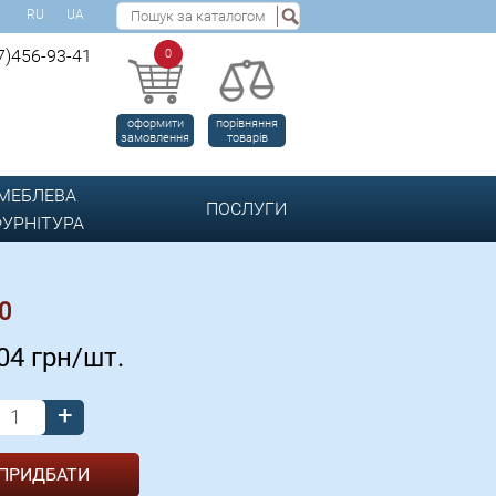
RU
UA
7)456-93-41
0
оформити
порівняння
замовлення
товарів
МЕБЛЕВА
ПОСЛУГИ
УРНІТУРА
0
.04
грн/шт.
+