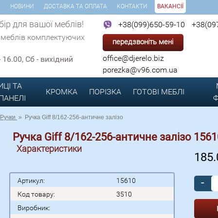
И
НОВИНИ
ДОСТАВКА ТА ОПЛАТА
КОНТАКТИ
ВАКАНСІЇ
ір для вашої меблів!
+38(099)650-59-10
+38(09
 меблів комплектуючих
передзвоніть мені
office@djerelo.biz
 - 16.00, Сб - вихідний
porezka@v96.com.ua
ИЦІ ТА
КРОМКА
ПОРІЗКА
ГОТОВІ
МЕБЛІ
 ПАНЕЛІ
Ф
Ручки
»
Ручка Giff 8/162-256-античне залізо
Ручка Giff 8/162-256-античне залізо 1561
Характеристики
185
-
Артикул:
15610
Код товару:
3510
Виробник: