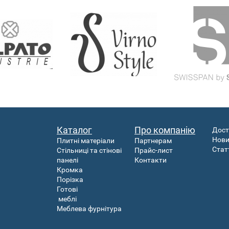
Каталог
Про компанію
Дост
Нов
Плитні матеріали
Партнерам
Стат
Стільниці та стінові
Прайс-лист
панелі
Контакти
Кромка
Порізка
Готові
меблі
Меблева фурнітура