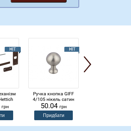
еханізм
Ручка кнопка GIFF
Килимок антиковз
ettich
4/105 нікель сатин
Volpato H=500 сір
4
50.04
399.00
грн
грн
грн