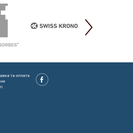
авка та оплата
ини
ті