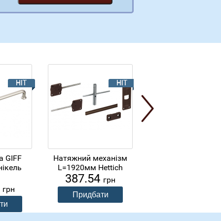
а GIFF
Натяжний механізм
Ручка скоба GIF
нікель
L=1920мм Hettich
4/100/128 хром
387.54
83.04
н
грн
грн
0
грн