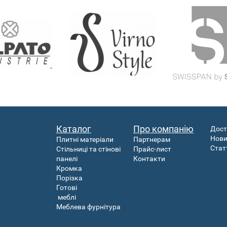
Каталог
Про компанію
Дост
Нов
Плитні матеріали
Партнерам
Стат
Стільниці та стінові
Прайс-лист
панелі
Контакти
Кромка
Порізка
Готові
меблі
Меблева фурнітура