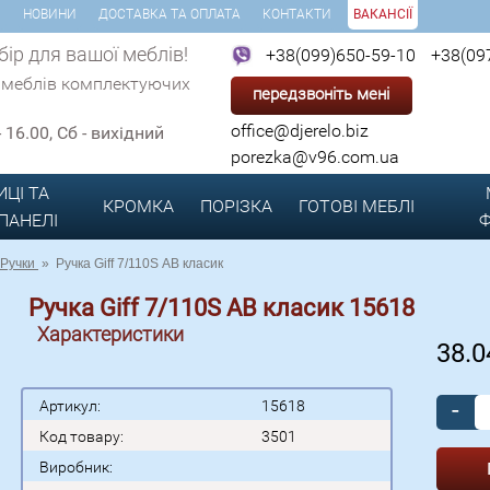
И
НОВИНИ
ДОСТАВКА ТА ОПЛАТА
КОНТАКТИ
ВАКАНСІЇ
ір для вашої меблів!
+38(099)650-59-10
+38(09
 меблів комплектуючих
передзвоніть мені
office@djerelo.biz
 - 16.00, Сб - вихідний
porezka@v96.com.ua
ИЦІ ТА
КРОМКА
ПОРІЗКА
ГОТОВІ
МЕБЛІ
 ПАНЕЛІ
Ф
Ручки
»
Ручка Giff 7/110S АВ класик
Ручка Giff 7/110S АВ класик 15618
Характеристики
38.
-
Артикул:
15618
Код товару:
3501
Виробник: