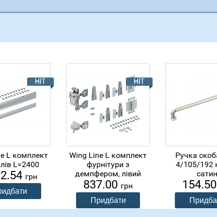
ne L комплект
Wing Line L комплект
Ручка скоб
лів L=2400
фурнітури з
4/105/192 
92.54
демпфером, лівий
сати
грн
837.00
154.5
грн