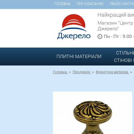
ГОЛОВНА
ПРО КОМПАНІЮ
ПРАЙС-ЛИСТ
Найкращий виб
Магазин "Центр
Джерело"
Пн - Пт : 9.00
СТІЛЬН
ПЛИТНІ МАТЕРІАЛИ
СТІНОВІ
Головна
»
Продукція
»
Фурнітура меблева
»