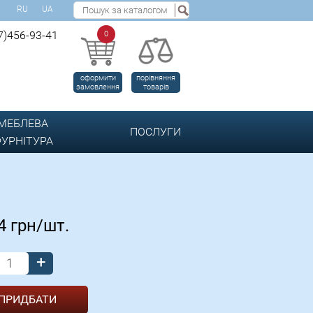
RU
UA
7)456-93-41
0
оформити
порівняння
замовлення
товарів
МЕБЛЕВА
ПОСЛУГИ
УРНІТУРА
04
грн/шт.
+