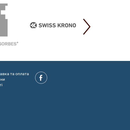
авка та оплата
ини
ті