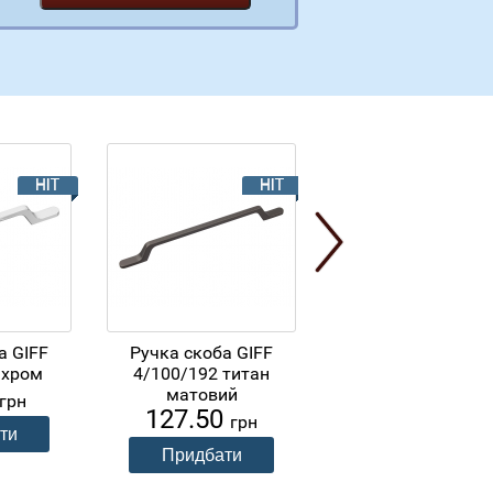
а GIFF
Ручка скоба GIFF
Ваніль
360.60
 хром
4/100/192 титан
грн
матовий
грн
127.50
грн