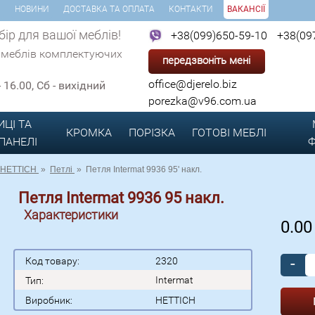
И
НОВИНИ
ДОСТАВКА ТА ОПЛАТА
КОНТАКТИ
ВАКАНСІЇ
ір для вашої меблів!
+38(099)650-59-10
+38(09
 меблів комплектуючих
передзвоніть мені
office@djerelo.biz
 - 16.00, Сб - вихідний
porezka@v96.com.ua
ИЦІ ТА
КРОМКА
ПОРІЗКА
ГОТОВІ
МЕБЛІ
 ПАНЕЛІ
Ф
HETTICH
»
Петлі
»
Петля Intermat 9936 95' накл.
Петля Intermat 9936 95 накл.
Характеристики
0.0
-
Код товару:
2320
Intermat
Тип:
Виробник:
HETTICH