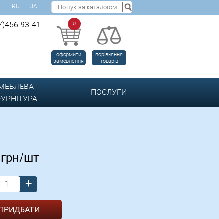
RU
UA
7)456-93-41
0
оформити
порівняння
замовлення
товарів
МЕБЛЕВА
ПОСЛУГИ
УРНІТУРА
0
грн/шт
+