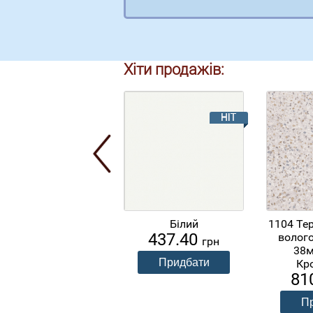
Хіти продажів:
Білий
1104 Те
437.40
волого
грн
38
Кр
81