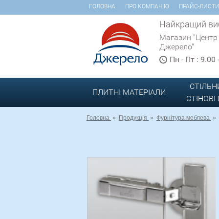
ГОЛОВНА
ПРО КОМПАНІЮ
ПРАЙС-ЛИСТ
Найкращий виб
Магазин "Центр
Джерело"
Пн - Пт : 9.00
СТІЛЬН
ПЛИТНІ МАТЕРІАЛИ
СТІНОВІ
Головна
»
Продукція
»
Фурнітура меблева
»