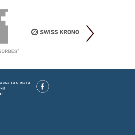
авка та оплата
ини
ті