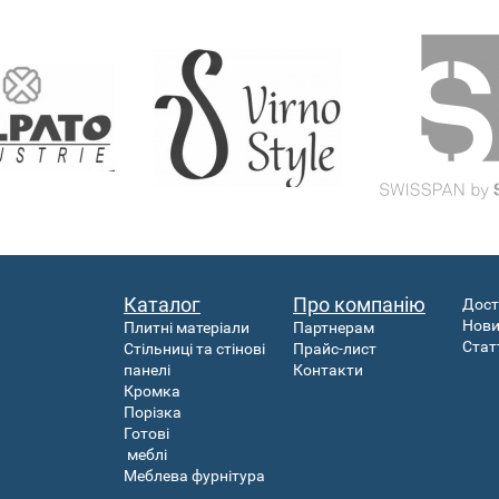
Каталог
Про компанію
Дост
Нов
Плитні матеріали
Партнерам
Стат
Стільниці та стінові
Прайс-лист
панелі
Контакти
Кромка
Порізка
Готові
меблі
Меблева фурнітура