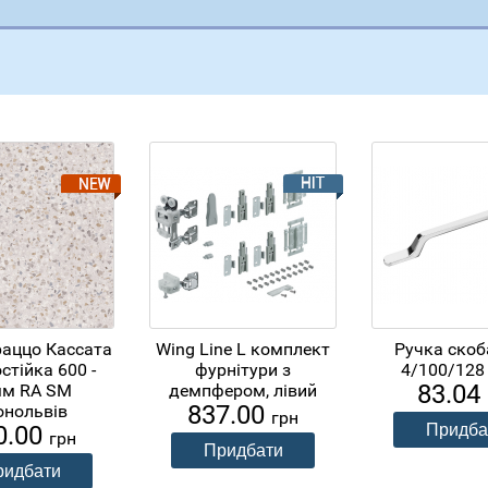
раццо Кассата
Wing Line L комплект
Ручка скоб
стійка 600 -
фурнітури з
4/100/128
83.04
мм RA SM
демпфером, лівий
837.00
онольвів
грн
0.00
грн