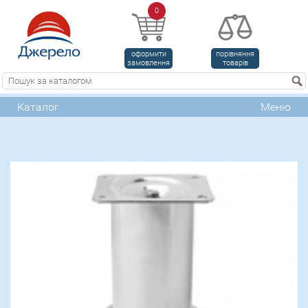
0
оформити
порівняння
замовлення
товарів
Каталог
Меню