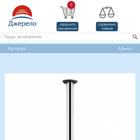
0
оформити
порівняння
замовлення
товарів
Каталог
Меню